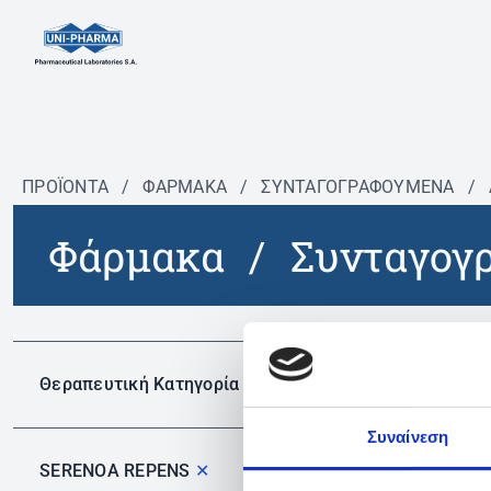
ΠΡΟΪΟΝΤΑ
/
ΦΆΡΜΑΚΑ
/
ΣΥΝΤΑΓΟΓΡΑΦΟΎΜΕΝΑ
/
Φάρμακα
/
Συνταγογ
Δεν 
Θεραπευτική Κατηγορία
Συναίνεση
SERENOA REPENS
✕