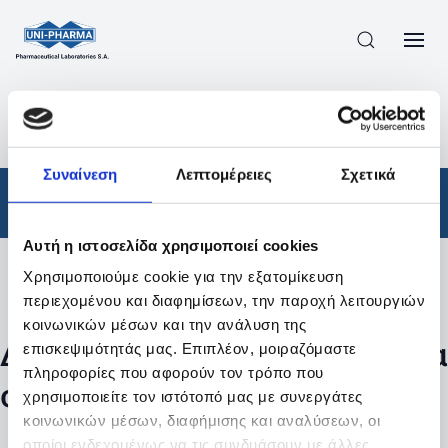
ΠΡΟΪΟΝΤΑ
/
ΦΆΡΜΑΚΑ
/
ΣΥΝΤΑΓΟΓΡΑΦΟΎΜΕΝΑ
/
ΑΠΟΤΕΛΕΣΜΑΤΑ ΑΝΑΖΗΤΗΣΗΣ
Συναίνεση
Λεπτομέρειες
Σχετικά
Φάρμακα
/
Συνταγογραφούμενα
Αυτή η ιστοσελίδα χρησιμοποιεί cookies
Χρησιμοποιούμε cookie για την εξατομίκευση
Φίλτρα
περιεχομένου και διαφημίσεων, την παροχή λειτουργιών
κοινωνικών μέσων και την ανάλυση της
Δεν βρέθηκαν προϊόντα με τα
επισκεψιμότητάς μας. Επιπλέον, μοιραζόμαστε
πληροφορίες που αφορούν τον τρόπο που
συγκεκριμένα φίλτρα
χρησιμοποιείτε τον ιστότοπό μας με συνεργάτες
κοινωνικών μέσων, διαφήμισης και αναλύσεων, οι
οποίοι ενδεχομένως να τις συνδυάσουν με άλλες