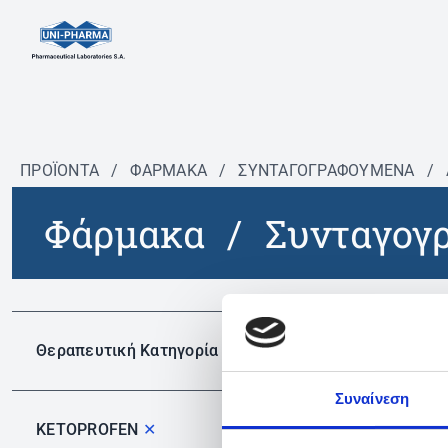
ΠΡΟΪΟΝΤΑ
/
ΦΆΡΜΑΚΑ
/
ΣΥΝΤΑΓΟΓΡΑΦΟΎΜΕΝΑ
/
Φάρμακα
/
Συνταγογ
Δεν 
Θεραπευτική Κατηγορία
Συναίνεση
KETOPROFEN
✕