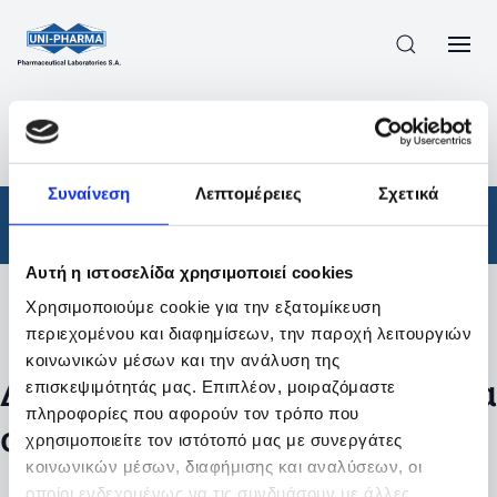
ΠΡΟΪΟΝΤΑ
/
ΦΆΡΜΑΚΑ
/
ΣΥΝΤΑΓΟΓΡΑΦΟΎΜΕΝΑ
/
ΑΠΟΤΕΛΕΣΜΑΤΑ ΑΝΑΖΗΤΗΣΗΣ
Συναίνεση
Λεπτομέρειες
Σχετικά
Φάρμακα
/
Συνταγογραφούμενα
Αυτή η ιστοσελίδα χρησιμοποιεί cookies
Χρησιμοποιούμε cookie για την εξατομίκευση
Φίλτρα
περιεχομένου και διαφημίσεων, την παροχή λειτουργιών
κοινωνικών μέσων και την ανάλυση της
Δεν βρέθηκαν προϊόντα με τα
επισκεψιμότητάς μας. Επιπλέον, μοιραζόμαστε
πληροφορίες που αφορούν τον τρόπο που
συγκεκριμένα φίλτρα
χρησιμοποιείτε τον ιστότοπό μας με συνεργάτες
κοινωνικών μέσων, διαφήμισης και αναλύσεων, οι
οποίοι ενδεχομένως να τις συνδυάσουν με άλλες