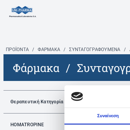
ΠΡΟΪΟΝΤΑ
/
ΦΆΡΜΑΚΑ
/
ΣΥΝΤΑΓΟΓΡΑΦΟΎΜΕΝΑ
/
Φάρμακα
/
Συνταγογ
Δεν 
Θεραπευτική Κατηγορία
Συναίνεση
HOMATROPINE