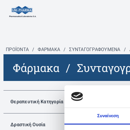
ΠΡΟΪΟΝΤΑ
/
ΦΆΡΜΑΚΑ
/
ΣΥΝΤΑΓΟΓΡΑΦΟΎΜΕΝΑ
/
Φάρμακα
/
Συνταγογ
Θεραπευτική Κατηγορία
C
Συναίνεση
Δραστική Ουσία