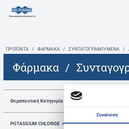
ΠΡΟΪΟΝΤΑ
/
ΦΆΡΜΑΚΑ
/
ΣΥΝΤΑΓΟΓΡΑΦΟΎΜΕΝΑ
/
Φάρμακα
/
Συνταγογ
Δεν 
Θεραπευτική Κατηγορία
Συναίνεση
POTASSIUM CHLORIDE
✕