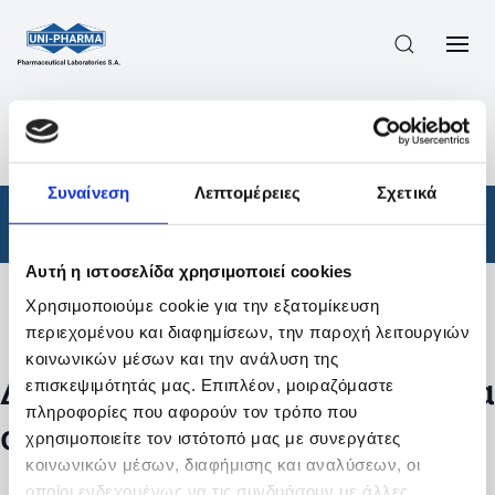
ΠΡΟΪΟΝΤΑ
/
ΦΆΡΜΑΚΑ
/
ΣΥΝΤΑΓΟΓΡΑΦΟΎΜΕΝΑ
/
ΑΠΟΤΕΛΕΣΜΑΤΑ ΑΝΑΖΗΤΗΣΗΣ
Συναίνεση
Λεπτομέρειες
Σχετικά
Φάρμακα
/
Συνταγογραφούμενα
Αυτή η ιστοσελίδα χρησιμοποιεί cookies
Χρησιμοποιούμε cookie για την εξατομίκευση
Φίλτρα
περιεχομένου και διαφημίσεων, την παροχή λειτουργιών
κοινωνικών μέσων και την ανάλυση της
Δεν βρέθηκαν προϊόντα με τα
επισκεψιμότητάς μας. Επιπλέον, μοιραζόμαστε
πληροφορίες που αφορούν τον τρόπο που
συγκεκριμένα φίλτρα
χρησιμοποιείτε τον ιστότοπό μας με συνεργάτες
κοινωνικών μέσων, διαφήμισης και αναλύσεων, οι
οποίοι ενδεχομένως να τις συνδυάσουν με άλλες