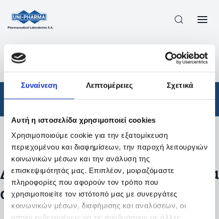
ΠΡΟΪΟΝΤΑ
/
ΦΆΡΜΑΚΑ
/
ΣΥΝΤΑΓΟΓΡΑΦΟΎΜΕΝΑ
/
ΑΠΟΤΕΛΕΣΜΑΤΑ ΑΝΑΖΗΤΗΣΗΣ
Συναίνεση
Λεπτομέρειες
Σχετικά
Φάρμακα
/
Συνταγογραφούμενα
Αυτή η ιστοσελίδα χρησιμοποιεί cookies
Χρησιμοποιούμε cookie για την εξατομίκευση
Φίλτρα
περιεχομένου και διαφημίσεων, την παροχή λειτουργιών
κοινωνικών μέσων και την ανάλυση της
Δεν βρέθηκαν προϊόντα με τα
επισκεψιμότητάς μας. Επιπλέον, μοιραζόμαστε
πληροφορίες που αφορούν τον τρόπο που
συγκεκριμένα φίλτρα
χρησιμοποιείτε τον ιστότοπό μας με συνεργάτες
κοινωνικών μέσων, διαφήμισης και αναλύσεων, οι
οποίοι ενδεχομένως να τις συνδυάσουν με άλλες