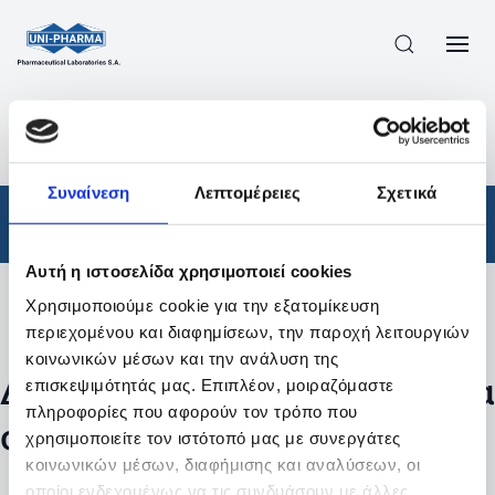
ΠΡΟΪΟΝΤΑ
/
ΦΆΡΜΑΚΑ
/
ΣΥΝΤΑΓΟΓΡΑΦΟΎΜΕΝΑ
/
ΑΠΟΤΕΛΕΣΜΑΤΑ ΑΝΑΖΗΤΗΣΗΣ
Συναίνεση
Λεπτομέρειες
Σχετικά
Φάρμακα
/
Συνταγογραφούμενα
Αυτή η ιστοσελίδα χρησιμοποιεί cookies
Χρησιμοποιούμε cookie για την εξατομίκευση
Φίλτρα
περιεχομένου και διαφημίσεων, την παροχή λειτουργιών
κοινωνικών μέσων και την ανάλυση της
Δεν βρέθηκαν προϊόντα με τα
επισκεψιμότητάς μας. Επιπλέον, μοιραζόμαστε
πληροφορίες που αφορούν τον τρόπο που
συγκεκριμένα φίλτρα
χρησιμοποιείτε τον ιστότοπό μας με συνεργάτες
κοινωνικών μέσων, διαφήμισης και αναλύσεων, οι
οποίοι ενδεχομένως να τις συνδυάσουν με άλλες