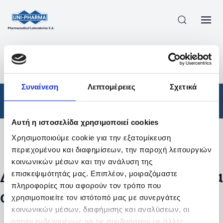
ΠΡΟΪΟΝΤΑ
/
ΦΆΡΜΑΚΑ
/
ΣΥΝΤΑΓΟΓΡΑΦΟΎΜΕΝΑ
/
ΑΠΟΤΕΛΕΣΜΑΤΑ ΑΝΑΖΗΤΗΣΗΣ
Συναίνεση
Λεπτομέρειες
Σχετικά
Φάρμακα
/
Συνταγογραφούμενα
Αυτή η ιστοσελίδα χρησιμοποιεί cookies
Χρησιμοποιούμε cookie για την εξατομίκευση
Φίλτρα
περιεχομένου και διαφημίσεων, την παροχή λειτουργιών
κοινωνικών μέσων και την ανάλυση της
Δεν βρέθηκαν προϊόντα με τα
επισκεψιμότητάς μας. Επιπλέον, μοιραζόμαστε
πληροφορίες που αφορούν τον τρόπο που
συγκεκριμένα φίλτρα
χρησιμοποιείτε τον ιστότοπό μας με συνεργάτες
κοινωνικών μέσων, διαφήμισης και αναλύσεων, οι
οποίοι ενδεχομένως να τις συνδυάσουν με άλλες