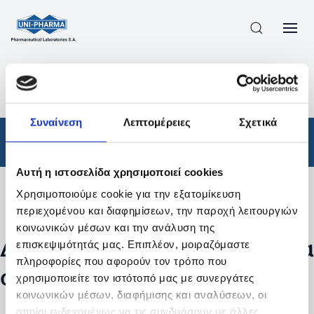
ΠΡΟΪΟΝΤΑ
/
ΦΆΡΜΑΚΑ
/
ΣΥΝΤΑΓΟΓΡΑΦΟΎΜΕΝΑ
/
ΑΠΟΤΕΛΕΣΜΑΤΑ ΑΝΑΖΗΤΗΣΗΣ
Συναίνεση
Λεπτομέρειες
Σχετικά
Φάρμακα
/
Συνταγογραφούμενα
Αυτή η ιστοσελίδα χρησιμοποιεί cookies
Χρησιμοποιούμε cookie για την εξατομίκευση
Φίλτρα
περιεχομένου και διαφημίσεων, την παροχή λειτουργιών
κοινωνικών μέσων και την ανάλυση της
Δεν βρέθηκαν προϊόντα με τα
επισκεψιμότητάς μας. Επιπλέον, μοιραζόμαστε
πληροφορίες που αφορούν τον τρόπο που
συγκεκριμένα φίλτρα
χρησιμοποιείτε τον ιστότοπό μας με συνεργάτες
κοινωνικών μέσων, διαφήμισης και αναλύσεων, οι
οποίοι ενδεχομένως να τις συνδυάσουν με άλλες