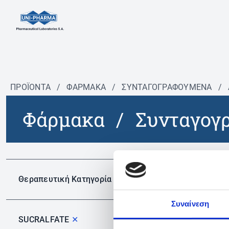
ΠΡΟΪΟΝΤΑ
/
ΦΆΡΜΑΚΑ
/
ΣΥΝΤΑΓΟΓΡΑΦΟΎΜΕΝΑ
/
Φάρμακα
/
Συνταγογ
Δεν 
Θεραπευτική Κατηγορία
Συναίνεση
SUCRALFATE
✕