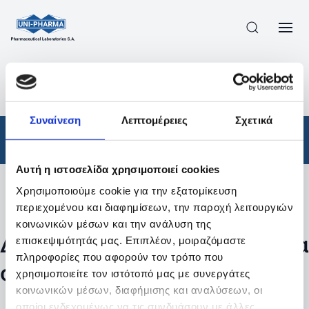
ΠΡΟΪΟΝΤΑ
/
ΦΆΡΜΑΚΑ
/
ΣΥΝΤΑΓΟΓΡΑΦΟΎΜΕΝΑ
/
ΑΠΟΤΕΛΕΣΜΑΤΑ ΑΝΑΖΗΤΗΣΗΣ
Συναίνεση
Λεπτομέρειες
Σχετικά
Φάρμακα
/
Συνταγογραφούμενα
Αυτή η ιστοσελίδα χρησιμοποιεί cookies
Χρησιμοποιούμε cookie για την εξατομίκευση
Φίλτρα
περιεχομένου και διαφημίσεων, την παροχή λειτουργιών
κοινωνικών μέσων και την ανάλυση της
Δεν βρέθηκαν προϊόντα με τα
επισκεψιμότητάς μας. Επιπλέον, μοιραζόμαστε
πληροφορίες που αφορούν τον τρόπο που
συγκεκριμένα φίλτρα
χρησιμοποιείτε τον ιστότοπό μας με συνεργάτες
κοινωνικών μέσων, διαφήμισης και αναλύσεων, οι
οποίοι ενδεχομένως να τις συνδυάσουν με άλλες