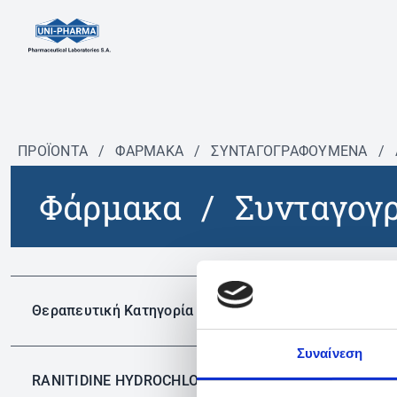
ΠΡΟΪΟΝΤΑ
/
ΦΆΡΜΑΚΑ
/
ΣΥΝΤΑΓΟΓΡΑΦΟΎΜΕΝΑ
/
Φάρμακα
/
Συνταγογ
Δεν 
Θεραπευτική Κατηγορία
Συναίνεση
RANITIDINE HYDROCHLORIDE