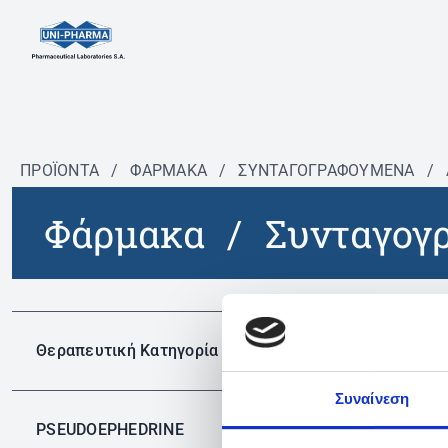
ΠΡΟΪΟΝΤΑ
/
ΦΆΡΜΑΚΑ
/
ΣΥΝΤΑΓΟΓΡΑΦΟΎΜΕΝΑ
/
Φάρμακα
/
Συνταγογ
Δεν 
Θεραπευτική Κατηγορία
Συναίνεση
PSEUDOEPHEDRINE