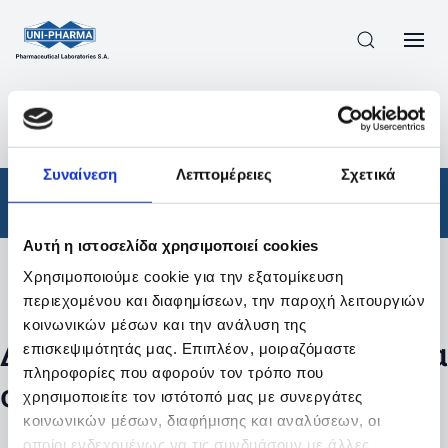
ΠΡΟΪΟΝΤΑ
/
ΦΆΡΜΑΚΑ
/
ΣΥΝΤΑΓΟΓΡΑΦΟΎΜΕΝΑ
/
ΑΠΟΤΕΛΕΣΜΑΤΑ ΑΝΑΖΗΤΗΣΗΣ
Συναίνεση
Λεπτομέρειες
Σχετικά
Φάρμακα
/
Συνταγογραφούμενα
Αυτή η ιστοσελίδα χρησιμοποιεί cookies
Χρησιμοποιούμε cookie για την εξατομίκευση
Φίλτρα
περιεχομένου και διαφημίσεων, την παροχή λειτουργιών
κοινωνικών μέσων και την ανάλυση της
Δεν βρέθηκαν προϊόντα με τα
επισκεψιμότητάς μας. Επιπλέον, μοιραζόμαστε
πληροφορίες που αφορούν τον τρόπο που
συγκεκριμένα φίλτρα
χρησιμοποιείτε τον ιστότοπό μας με συνεργάτες
κοινωνικών μέσων, διαφήμισης και αναλύσεων, οι
οποίοι ενδεχομένως να τις συνδυάσουν με άλλες