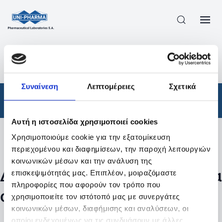
ΠΡΟΪΟΝΤΑ
/
ΦΆΡΜΑΚΑ
/
ΣΥΝΤΑΓΟΓΡΑΦΟΎΜΕΝΑ
/
ΑΠΟΤΕΛΕΣΜΑΤΑ ΑΝΑΖΗΤΗΣΗΣ
Συναίνεση
Λεπτομέρειες
Σχετικά
Φάρμακα
/
Συνταγογραφούμενα
Αυτή η ιστοσελίδα χρησιμοποιεί cookies
Χρησιμοποιούμε cookie για την εξατομίκευση
Φίλτρα
περιεχομένου και διαφημίσεων, την παροχή λειτουργιών
κοινωνικών μέσων και την ανάλυση της
Δεν βρέθηκαν προϊόντα με τα
επισκεψιμότητάς μας. Επιπλέον, μοιραζόμαστε
πληροφορίες που αφορούν τον τρόπο που
συγκεκριμένα φίλτρα
χρησιμοποιείτε τον ιστότοπό μας με συνεργάτες
κοινωνικών μέσων, διαφήμισης και αναλύσεων, οι
οποίοι ενδεχομένως να τις συνδυάσουν με άλλες