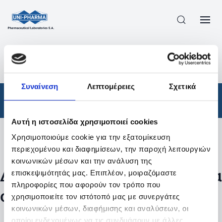
ΠΡΟΪΟΝΤΑ
/
ΦΆΡΜΑΚΑ
/
ΣΥΝΤΑΓΟΓΡΑΦΟΎΜΕΝΑ
/
ΑΠΟΤΕΛΕΣΜΑΤΑ ΑΝΑΖΗΤΗΣΗΣ
Συναίνεση
Λεπτομέρειες
Σχετικά
Φάρμακα
/
Συνταγογραφούμενα
Αυτή η ιστοσελίδα χρησιμοποιεί cookies
Χρησιμοποιούμε cookie για την εξατομίκευση
Φίλτρα
περιεχομένου και διαφημίσεων, την παροχή λειτουργιών
κοινωνικών μέσων και την ανάλυση της
Δεν βρέθηκαν προϊόντα με τα
επισκεψιμότητάς μας. Επιπλέον, μοιραζόμαστε
πληροφορίες που αφορούν τον τρόπο που
συγκεκριμένα φίλτρα
χρησιμοποιείτε τον ιστότοπό μας με συνεργάτες
κοινωνικών μέσων, διαφήμισης και αναλύσεων, οι
οποίοι ενδεχομένως να τις συνδυάσουν με άλλες