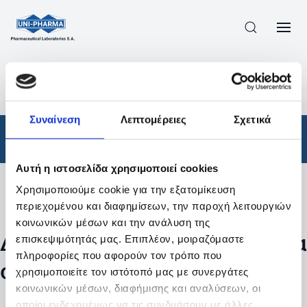
ΠΡΟΪΟΝΤΑ
/
ΦΆΡΜΑΚΑ
/
ΣΥΝΤΑΓΟΓΡΑΦΟΎΜΕΝΑ
/
ΑΠΟΤΕΛΕΣΜΑΤΑ ΑΝΑΖΗΤΗΣΗΣ
Συναίνεση
Λεπτομέρειες
Σχετικά
Φάρμακα
/
Συνταγογραφούμενα
Αυτή η ιστοσελίδα χρησιμοποιεί cookies
Χρησιμοποιούμε cookie για την εξατομίκευση
Φίλτρα
περιεχομένου και διαφημίσεων, την παροχή λειτουργιών
κοινωνικών μέσων και την ανάλυση της
Δεν βρέθηκαν προϊόντα με τα
επισκεψιμότητάς μας. Επιπλέον, μοιραζόμαστε
πληροφορίες που αφορούν τον τρόπο που
συγκεκριμένα φίλτρα
χρησιμοποιείτε τον ιστότοπό μας με συνεργάτες
κοινωνικών μέσων, διαφήμισης και αναλύσεων, οι
οποίοι ενδεχομένως να τις συνδυάσουν με άλλες