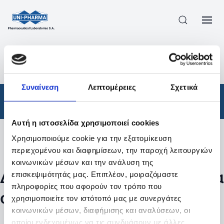
ΠΡΟΪΟΝΤΑ
/
ΦΆΡΜΑΚΑ
/
ΣΥΝΤΑΓΟΓΡΑΦΟΎΜΕΝΑ
/
ΑΠΟΤΕΛΕΣΜΑΤΑ ΑΝΑΖΗΤΗΣΗΣ
Συναίνεση
Λεπτομέρειες
Σχετικά
Φάρμακα
/
Συνταγογραφούμενα
Αυτή η ιστοσελίδα χρησιμοποιεί cookies
Χρησιμοποιούμε cookie για την εξατομίκευση
Φίλτρα
περιεχομένου και διαφημίσεων, την παροχή λειτουργιών
κοινωνικών μέσων και την ανάλυση της
Δεν βρέθηκαν προϊόντα με τα
επισκεψιμότητάς μας. Επιπλέον, μοιραζόμαστε
πληροφορίες που αφορούν τον τρόπο που
συγκεκριμένα φίλτρα
χρησιμοποιείτε τον ιστότοπό μας με συνεργάτες
κοινωνικών μέσων, διαφήμισης και αναλύσεων, οι
οποίοι ενδεχομένως να τις συνδυάσουν με άλλες