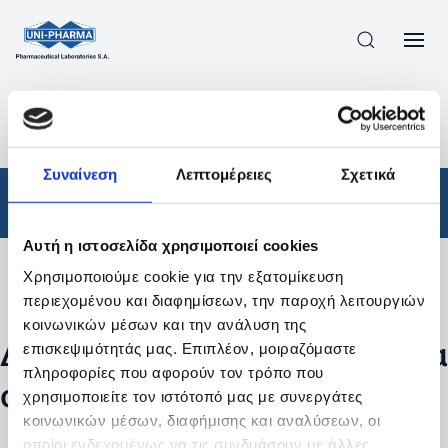
ΠΡΟΪΟΝΤΑ
/
ΦΆΡΜΑΚΑ
/
ΣΥΝΤΑΓΟΓΡΑΦΟΎΜΕΝΑ
/
ΑΠΟΤΕΛΕΣΜΑΤΑ ΑΝΑΖΗΤΗΣΗΣ
Συναίνεση
Λεπτομέρειες
Σχετικά
Φάρμακα
/
Συνταγογραφούμενα
Αυτή η ιστοσελίδα χρησιμοποιεί cookies
Χρησιμοποιούμε cookie για την εξατομίκευση
Φίλτρα
περιεχομένου και διαφημίσεων, την παροχή λειτουργιών
κοινωνικών μέσων και την ανάλυση της
Δεν βρέθηκαν προϊόντα με τα
επισκεψιμότητάς μας. Επιπλέον, μοιραζόμαστε
πληροφορίες που αφορούν τον τρόπο που
συγκεκριμένα φίλτρα
χρησιμοποιείτε τον ιστότοπό μας με συνεργάτες
κοινωνικών μέσων, διαφήμισης και αναλύσεων, οι
οποίοι ενδεχομένως να τις συνδυάσουν με άλλες