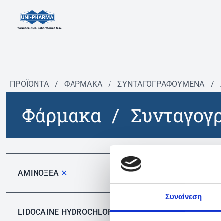
ΠΡΟΪΟΝΤΑ
/
ΦΆΡΜΑΚΑ
/
ΣΥΝΤΑΓΟΓΡΑΦΟΎΜΕΝΑ
/
Φάρμακα
/
Συνταγογ
Δεν 
ΑΜΙΝΟΞΕΑ
✕
Συναίνεση
LIDOCAINE HYDROCHLORIDE