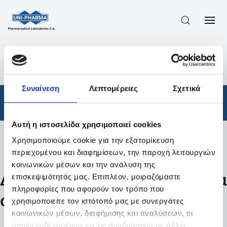
ΠΡΟΪΟΝΤΑ
/
ΦΆΡΜΑΚΑ
/
ΣΥΝΤΑΓΟΓΡΑΦΟΎΜΕΝΑ
/
ΑΠΟΤΕΛΕΣΜΑΤΑ ΑΝΑΖΗΤΗΣΗΣ
Συναίνεση
Λεπτομέρειες
Σχετικά
Φάρμακα
/
Συνταγογραφούμενα
Αυτή η ιστοσελίδα χρησιμοποιεί cookies
Χρησιμοποιούμε cookie για την εξατομίκευση
Φίλτρα
περιεχομένου και διαφημίσεων, την παροχή λειτουργιών
κοινωνικών μέσων και την ανάλυση της
Δεν βρέθηκαν προϊόντα με τα
επισκεψιμότητάς μας. Επιπλέον, μοιραζόμαστε
πληροφορίες που αφορούν τον τρόπο που
συγκεκριμένα φίλτρα
χρησιμοποιείτε τον ιστότοπό μας με συνεργάτες
κοινωνικών μέσων, διαφήμισης και αναλύσεων, οι
οποίοι ενδεχομένως να τις συνδυάσουν με άλλες