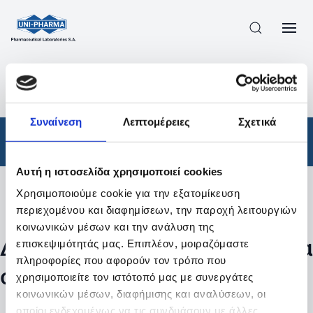
ΠΡΟΪΟΝΤΑ
/
ΦΆΡΜΑΚΑ
/
ΣΥΝΤΑΓΟΓΡΑΦΟΎΜΕΝΑ
/
ΑΠΟΤΕΛΕΣΜΑΤΑ ΑΝΑΖΗΤΗΣΗΣ
Συναίνεση
Λεπτομέρειες
Σχετικά
Φάρμακα
/
Συνταγογραφούμενα
Αυτή η ιστοσελίδα χρησιμοποιεί cookies
Χρησιμοποιούμε cookie για την εξατομίκευση
Φίλτρα
περιεχομένου και διαφημίσεων, την παροχή λειτουργιών
κοινωνικών μέσων και την ανάλυση της
Δεν βρέθηκαν προϊόντα με τα
επισκεψιμότητάς μας. Επιπλέον, μοιραζόμαστε
πληροφορίες που αφορούν τον τρόπο που
συγκεκριμένα φίλτρα
χρησιμοποιείτε τον ιστότοπό μας με συνεργάτες
κοινωνικών μέσων, διαφήμισης και αναλύσεων, οι
οποίοι ενδεχομένως να τις συνδυάσουν με άλλες