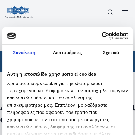
ΠΡΟΪΟΝΤΑ
/
ΦΆΡΜΑΚΑ
/
ΣΥΝΤΑΓΟΓΡΑΦΟΎΜΕΝΑ
/
ΑΠΟΤΕΛΕΣΜΑΤΑ ΑΝΑΖΗΤΗΣΗΣ
Συναίνεση
Λεπτομέρειες
Σχετικά
Φάρμακα
/
Συνταγογραφούμενα
Αυτή η ιστοσελίδα χρησιμοποιεί cookies
Χρησιμοποιούμε cookie για την εξατομίκευση
Φίλτρα
περιεχομένου και διαφημίσεων, την παροχή λειτουργιών
κοινωνικών μέσων και την ανάλυση της
Δεν βρέθηκαν προϊόντα με τα
επισκεψιμότητάς μας. Επιπλέον, μοιραζόμαστε
πληροφορίες που αφορούν τον τρόπο που
συγκεκριμένα φίλτρα
χρησιμοποιείτε τον ιστότοπό μας με συνεργάτες
κοινωνικών μέσων, διαφήμισης και αναλύσεων, οι
οποίοι ενδεχομένως να τις συνδυάσουν με άλλες