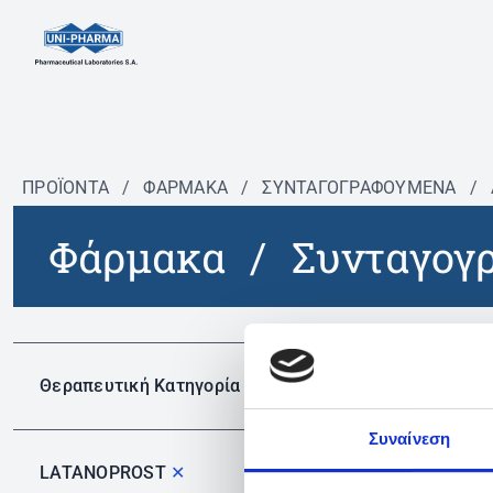
ΠΡΟΪΟΝΤΑ
/
ΦΆΡΜΑΚΑ
/
ΣΥΝΤΑΓΟΓΡΑΦΟΎΜΕΝΑ
/
Φάρμακα
/
Συνταγογ
Δεν 
Θεραπευτική Κατηγορία
Συναίνεση
LATANOPROST
✕