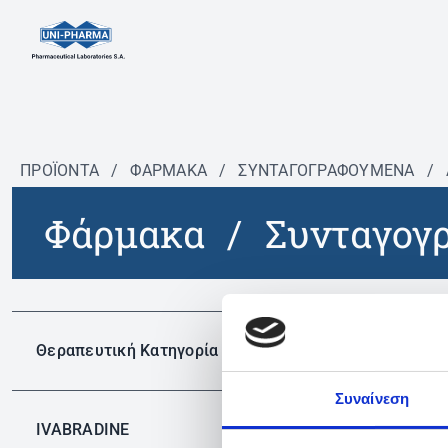
ΠΡΟΪΟΝΤΑ
/
ΦΆΡΜΑΚΑ
/
ΣΥΝΤΑΓΟΓΡΑΦΟΎΜΕΝΑ
/
Φάρμακα
/
Συνταγογ
Δεν 
Θεραπευτική Κατηγορία
Συναίνεση
IVABRADINE