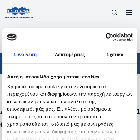
ΠΡΟΪΟΝΤΑ
/
ΦΆΡΜΑΚΑ
/
ΣΥΝΤΑΓΟΓΡΑΦΟΎΜΕΝΑ
/
ΑΠΟΤΕΛΕΣΜΑΤΑ ΑΝΑΖΗΤΗΣΗΣ
Συναίνεση
Λεπτομέρειες
Σχετικά
Φάρμακα
/
Συνταγογραφούμενα
Αυτή η ιστοσελίδα χρησιμοποιεί cookies
Χρησιμοποιούμε cookie για την εξατομίκευση
Φίλτρα
περιεχομένου και διαφημίσεων, την παροχή λειτουργιών
κοινωνικών μέσων και την ανάλυση της
Δεν βρέθηκαν προϊόντα με τα
επισκεψιμότητάς μας. Επιπλέον, μοιραζόμαστε
πληροφορίες που αφορούν τον τρόπο που
συγκεκριμένα φίλτρα
χρησιμοποιείτε τον ιστότοπό μας με συνεργάτες
κοινωνικών μέσων, διαφήμισης και αναλύσεων, οι
οποίοι ενδεχομένως να τις συνδυάσουν με άλλες