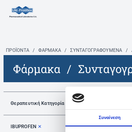
ΠΡΟΪΟΝΤΑ
/
ΦΆΡΜΑΚΑ
/
ΣΥΝΤΑΓΟΓΡΑΦΟΎΜΕΝΑ
/
Φάρμακα
/
Συνταγογ
Δεν 
Θεραπευτική Κατηγορία
Συναίνεση
IBUPROFEN
✕