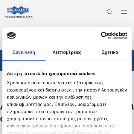
ΠΡΟΪΟΝΤΑ
/
ΦΆΡΜΑΚΑ
/
ΣΥΝΤΑΓΟΓΡΑΦΟΎΜΕΝΑ
/
ΑΠΟΤΕΛΕΣΜΑΤΑ ΑΝΑΖΗΤΗΣΗΣ
Συναίνεση
Λεπτομέρειες
Σχετικά
Φάρμακα
/
Συνταγογραφούμενα
Αυτή η ιστοσελίδα χρησιμοποιεί cookies
Χρησιμοποιούμε cookie για την εξατομίκευση
Φίλτρα
περιεχομένου και διαφημίσεων, την παροχή λειτουργιών
κοινωνικών μέσων και την ανάλυση της
Δεν βρέθηκαν προϊόντα με τα
επισκεψιμότητάς μας. Επιπλέον, μοιραζόμαστε
πληροφορίες που αφορούν τον τρόπο που
συγκεκριμένα φίλτρα
χρησιμοποιείτε τον ιστότοπό μας με συνεργάτες
κοινωνικών μέσων, διαφήμισης και αναλύσεων, οι
οποίοι ενδεχομένως να τις συνδυάσουν με άλλες