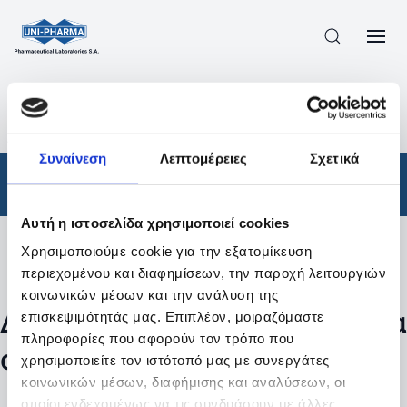
ΠΡΟΪΟΝΤΑ
/
ΦΆΡΜΑΚΑ
/
ΣΥΝΤΑΓΟΓΡΑΦΟΎΜΕΝΑ
/
ΑΠΟΤΕΛΕΣΜΑΤΑ ΑΝΑΖΗΤΗΣΗΣ
Συναίνεση
Λεπτομέρειες
Σχετικά
Φάρμακα
/
Συνταγογραφούμενα
Αυτή η ιστοσελίδα χρησιμοποιεί cookies
Χρησιμοποιούμε cookie για την εξατομίκευση
Φίλτρα
περιεχομένου και διαφημίσεων, την παροχή λειτουργιών
κοινωνικών μέσων και την ανάλυση της
Δεν βρέθηκαν προϊόντα με τα
επισκεψιμότητάς μας. Επιπλέον, μοιραζόμαστε
πληροφορίες που αφορούν τον τρόπο που
συγκεκριμένα φίλτρα
χρησιμοποιείτε τον ιστότοπό μας με συνεργάτες
κοινωνικών μέσων, διαφήμισης και αναλύσεων, οι
οποίοι ενδεχομένως να τις συνδυάσουν με άλλες