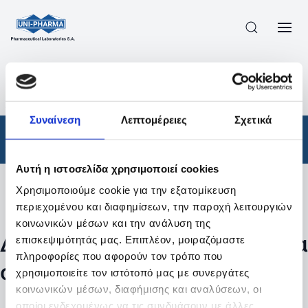
ΠΡΟΪΟΝΤΑ
/
ΦΆΡΜΑΚΑ
/
ΣΥΝΤΑΓΟΓΡΑΦΟΎΜΕΝΑ
/
ΑΠΟΤΕΛΕΣΜΑΤΑ ΑΝΑΖΗΤΗΣΗΣ
Συναίνεση
Λεπτομέρειες
Σχετικά
Φάρμακα
/
Συνταγογραφούμενα
Αυτή η ιστοσελίδα χρησιμοποιεί cookies
Χρησιμοποιούμε cookie για την εξατομίκευση
Φίλτρα
περιεχομένου και διαφημίσεων, την παροχή λειτουργιών
κοινωνικών μέσων και την ανάλυση της
Δεν βρέθηκαν προϊόντα με τα
επισκεψιμότητάς μας. Επιπλέον, μοιραζόμαστε
πληροφορίες που αφορούν τον τρόπο που
συγκεκριμένα φίλτρα
χρησιμοποιείτε τον ιστότοπό μας με συνεργάτες
κοινωνικών μέσων, διαφήμισης και αναλύσεων, οι
οποίοι ενδεχομένως να τις συνδυάσουν με άλλες