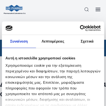
ΠΡΟΪΟΝΤΑ
/
ΦΆΡΜΑΚΑ
/
ΣΥΝΤΑΓΟΓΡΑΦΟΎΜΕΝΑ
/
ΑΠΟΤΕΛΕΣΜΑΤΑ ΑΝΑΖΗΤΗΣΗΣ
Συναίνεση
Λεπτομέρειες
Σχετικά
Φάρμακα
/
Συνταγογραφούμενα
Αυτή η ιστοσελίδα χρησιμοποιεί cookies
Χρησιμοποιούμε cookie για την εξατομίκευση
Φίλτρα
περιεχομένου και διαφημίσεων, την παροχή λειτουργιών
κοινωνικών μέσων και την ανάλυση της
Δεν βρέθηκαν προϊόντα με τα
επισκεψιμότητάς μας. Επιπλέον, μοιραζόμαστε
πληροφορίες που αφορούν τον τρόπο που
συγκεκριμένα φίλτρα
χρησιμοποιείτε τον ιστότοπό μας με συνεργάτες
κοινωνικών μέσων, διαφήμισης και αναλύσεων, οι
οποίοι ενδεχομένως να τις συνδυάσουν με άλλες