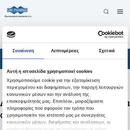
ΠΡΟΪΟΝΤΑ
/
ΦΆΡΜΑΚΑ
/
ΣΥΝΤΑΓΟΓΡΑΦΟΎΜΕΝΑ
/
ΑΠΟΤΕΛΕΣΜΑΤΑ ΑΝΑΖΗΤΗΣΗΣ
Συναίνεση
Λεπτομέρειες
Σχετικά
Φάρμακα
/
Συνταγογραφούμενα
Αυτή η ιστοσελίδα χρησιμοποιεί cookies
Χρησιμοποιούμε cookie για την εξατομίκευση
Φίλτρα
περιεχομένου και διαφημίσεων, την παροχή λειτουργιών
κοινωνικών μέσων και την ανάλυση της
Δεν βρέθηκαν προϊόντα με τα
επισκεψιμότητάς μας. Επιπλέον, μοιραζόμαστε
πληροφορίες που αφορούν τον τρόπο που
συγκεκριμένα φίλτρα
χρησιμοποιείτε τον ιστότοπό μας με συνεργάτες
κοινωνικών μέσων, διαφήμισης και αναλύσεων, οι
οποίοι ενδεχομένως να τις συνδυάσουν με άλλες