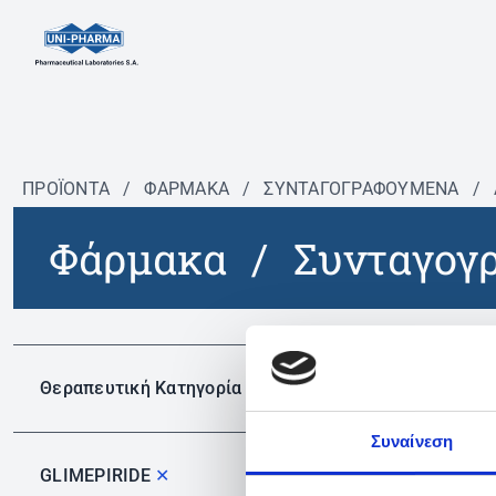
ΠΡΟΪΟΝΤΑ
/
ΦΆΡΜΑΚΑ
/
ΣΥΝΤΑΓΟΓΡΑΦΟΎΜΕΝΑ
/
Φάρμακα
/
Συνταγογ
Δεν 
Θεραπευτική Κατηγορία
Συναίνεση
GLIMEPIRIDE
✕