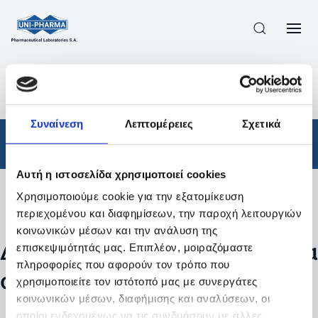
ΠΡΟΪΟΝΤΑ
/
ΦΆΡΜΑΚΑ
/
ΣΥΝΤΑΓΟΓΡΑΦΟΎΜΕΝΑ
/
ΑΠΟΤΕΛΕΣΜΑΤΑ ΑΝΑΖΗΤΗΣΗΣ
Συναίνεση
Λεπτομέρειες
Σχετικά
Φάρμακα
/
Συνταγογραφούμενα
Αυτή η ιστοσελίδα χρησιμοποιεί cookies
Χρησιμοποιούμε cookie για την εξατομίκευση
Φίλτρα
περιεχομένου και διαφημίσεων, την παροχή λειτουργιών
κοινωνικών μέσων και την ανάλυση της
Δεν βρέθηκαν προϊόντα με τα
επισκεψιμότητάς μας. Επιπλέον, μοιραζόμαστε
πληροφορίες που αφορούν τον τρόπο που
συγκεκριμένα φίλτρα
χρησιμοποιείτε τον ιστότοπό μας με συνεργάτες
κοινωνικών μέσων, διαφήμισης και αναλύσεων, οι
οποίοι ενδεχομένως να τις συνδυάσουν με άλλες