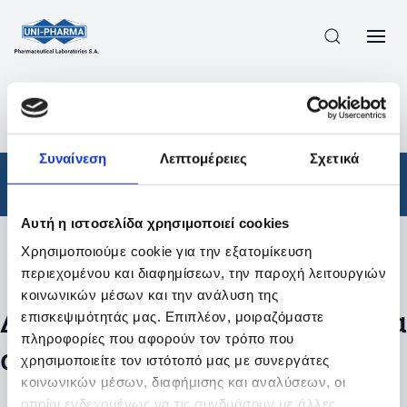
ΠΡΟΪΟΝΤΑ
/
ΦΆΡΜΑΚΑ
/
ΣΥΝΤΑΓΟΓΡΑΦΟΎΜΕΝΑ
/
ΑΠΟΤΕΛΕΣΜΑΤΑ ΑΝΑΖΗΤΗΣΗΣ
Συναίνεση
Λεπτομέρειες
Σχετικά
Φάρμακα
/
Συνταγογραφούμενα
Αυτή η ιστοσελίδα χρησιμοποιεί cookies
Χρησιμοποιούμε cookie για την εξατομίκευση
Φίλτρα
περιεχομένου και διαφημίσεων, την παροχή λειτουργιών
κοινωνικών μέσων και την ανάλυση της
Δεν βρέθηκαν προϊόντα με τα
επισκεψιμότητάς μας. Επιπλέον, μοιραζόμαστε
πληροφορίες που αφορούν τον τρόπο που
συγκεκριμένα φίλτρα
χρησιμοποιείτε τον ιστότοπό μας με συνεργάτες
κοινωνικών μέσων, διαφήμισης και αναλύσεων, οι
οποίοι ενδεχομένως να τις συνδυάσουν με άλλες