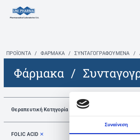
ΠΡΟΪΟΝΤΑ
/
ΦΆΡΜΑΚΑ
/
ΣΥΝΤΑΓΟΓΡΑΦΟΎΜΕΝΑ
/
Φάρμακα
/
Συνταγογ
Δεν 
Θεραπευτική Κατηγορία
Συναίνεση
FOLIC ACID
✕