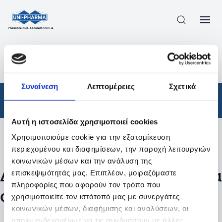
ΠΡΟΪΟΝΤΑ
/
ΦΆΡΜΑΚΑ
/
ΣΥΝΤΑΓΟΓΡΑΦΟΎΜΕΝΑ
/
ΑΠΟΤΕΛΕΣΜΑΤΑ ΑΝΑΖΗΤΗΣΗΣ
Συναίνεση
Λεπτομέρειες
Σχετικά
Φάρμακα
/
Συνταγογραφούμενα
Αυτή η ιστοσελίδα χρησιμοποιεί cookies
Χρησιμοποιούμε cookie για την εξατομίκευση
Φίλτρα
περιεχομένου και διαφημίσεων, την παροχή λειτουργιών
κοινωνικών μέσων και την ανάλυση της
Δεν βρέθηκαν προϊόντα με τα
επισκεψιμότητάς μας. Επιπλέον, μοιραζόμαστε
πληροφορίες που αφορούν τον τρόπο που
συγκεκριμένα φίλτρα
χρησιμοποιείτε τον ιστότοπό μας με συνεργάτες
κοινωνικών μέσων, διαφήμισης και αναλύσεων, οι
οποίοι ενδεχομένως να τις συνδυάσουν με άλλες