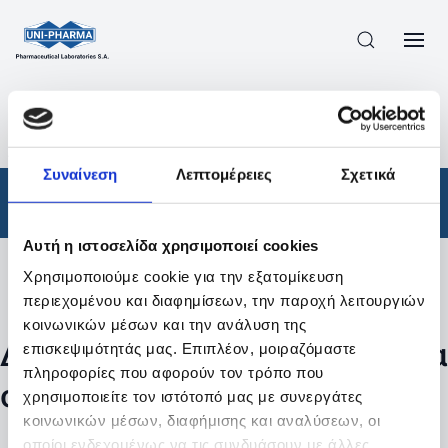
ΠΡΟΪΟΝΤΑ
/
ΦΆΡΜΑΚΑ
/
ΣΥΝΤΑΓΟΓΡΑΦΟΎΜΕΝΑ
/
ΑΠΟΤΕΛΕΣΜΑΤΑ ΑΝΑΖΗΤΗΣΗΣ
Συναίνεση
Λεπτομέρειες
Σχετικά
Φάρμακα
/
Συνταγογραφούμενα
Αυτή η ιστοσελίδα χρησιμοποιεί cookies
Χρησιμοποιούμε cookie για την εξατομίκευση
Φίλτρα
περιεχομένου και διαφημίσεων, την παροχή λειτουργιών
κοινωνικών μέσων και την ανάλυση της
Δεν βρέθηκαν προϊόντα με τα
επισκεψιμότητάς μας. Επιπλέον, μοιραζόμαστε
πληροφορίες που αφορούν τον τρόπο που
συγκεκριμένα φίλτρα
χρησιμοποιείτε τον ιστότοπό μας με συνεργάτες
κοινωνικών μέσων, διαφήμισης και αναλύσεων, οι
οποίοι ενδεχομένως να τις συνδυάσουν με άλλες