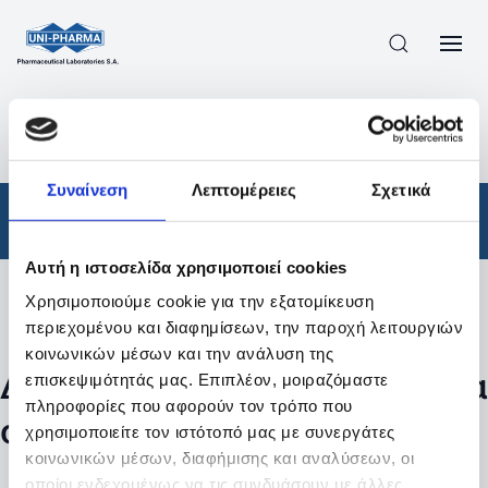
ΠΡΟΪΟΝΤΑ
/
ΦΆΡΜΑΚΑ
/
ΣΥΝΤΑΓΟΓΡΑΦΟΎΜΕΝΑ
/
ΑΠΟΤΕΛΕΣΜΑΤΑ ΑΝΑΖΗΤΗΣΗΣ
Συναίνεση
Λεπτομέρειες
Σχετικά
Φάρμακα
/
Συνταγογραφούμενα
Αυτή η ιστοσελίδα χρησιμοποιεί cookies
Χρησιμοποιούμε cookie για την εξατομίκευση
Φίλτρα
περιεχομένου και διαφημίσεων, την παροχή λειτουργιών
κοινωνικών μέσων και την ανάλυση της
Δεν βρέθηκαν προϊόντα με τα
επισκεψιμότητάς μας. Επιπλέον, μοιραζόμαστε
πληροφορίες που αφορούν τον τρόπο που
συγκεκριμένα φίλτρα
χρησιμοποιείτε τον ιστότοπό μας με συνεργάτες
κοινωνικών μέσων, διαφήμισης και αναλύσεων, οι
οποίοι ενδεχομένως να τις συνδυάσουν με άλλες