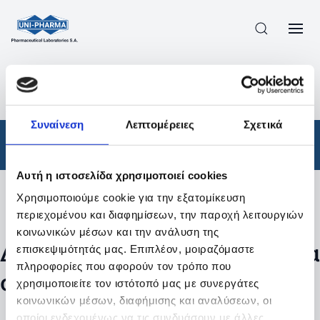
ΠΡΟΪΟΝΤΑ
/
ΦΆΡΜΑΚΑ
/
ΣΥΝΤΑΓΟΓΡΑΦΟΎΜΕΝΑ
/
ΑΠΟΤΕΛΕΣΜΑΤΑ ΑΝΑΖΗΤΗΣΗΣ
Συναίνεση
Λεπτομέρειες
Σχετικά
Φάρμακα
/
Συνταγογραφούμενα
Αυτή η ιστοσελίδα χρησιμοποιεί cookies
Χρησιμοποιούμε cookie για την εξατομίκευση
Φίλτρα
περιεχομένου και διαφημίσεων, την παροχή λειτουργιών
κοινωνικών μέσων και την ανάλυση της
Δεν βρέθηκαν προϊόντα με τα
επισκεψιμότητάς μας. Επιπλέον, μοιραζόμαστε
πληροφορίες που αφορούν τον τρόπο που
συγκεκριμένα φίλτρα
χρησιμοποιείτε τον ιστότοπό μας με συνεργάτες
κοινωνικών μέσων, διαφήμισης και αναλύσεων, οι
οποίοι ενδεχομένως να τις συνδυάσουν με άλλες