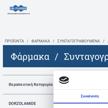
ΠΡΟΪΟΝΤΑ
/
ΦΆΡΜΑΚΑ
/
ΣΥΝΤΑΓΟΓΡΑΦΟΎΜΕΝΑ
/
Φάρμακα
/
Συνταγογ
Δεν 
Θεραπευτική Κατηγορία
Συναίνεση
DORZOLAMIDE