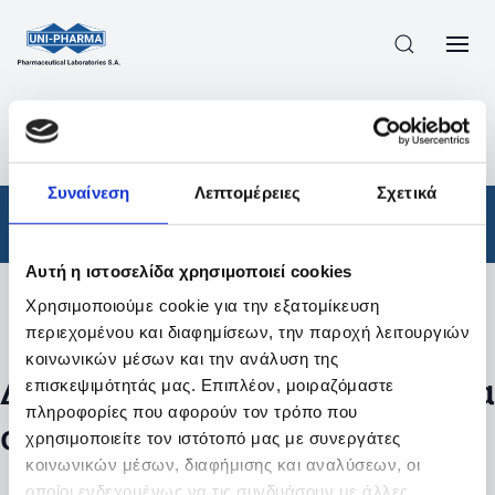
ΠΡΟΪΟΝΤΑ
/
ΦΆΡΜΑΚΑ
/
ΣΥΝΤΑΓΟΓΡΑΦΟΎΜΕΝΑ
/
ΑΠΟΤΕΛΕΣΜΑΤΑ ΑΝΑΖΗΤΗΣΗΣ
Συναίνεση
Λεπτομέρειες
Σχετικά
Φάρμακα
/
Συνταγογραφούμενα
Αυτή η ιστοσελίδα χρησιμοποιεί cookies
Χρησιμοποιούμε cookie για την εξατομίκευση
Φίλτρα
περιεχομένου και διαφημίσεων, την παροχή λειτουργιών
κοινωνικών μέσων και την ανάλυση της
Δεν βρέθηκαν προϊόντα με τα
επισκεψιμότητάς μας. Επιπλέον, μοιραζόμαστε
πληροφορίες που αφορούν τον τρόπο που
συγκεκριμένα φίλτρα
χρησιμοποιείτε τον ιστότοπό μας με συνεργάτες
κοινωνικών μέσων, διαφήμισης και αναλύσεων, οι
οποίοι ενδεχομένως να τις συνδυάσουν με άλλες