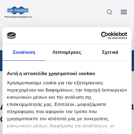
ΠΡΟΪΟΝΤΑ
/
ΦΆΡΜΑΚΑ
/
ΣΥΝΤΑΓΟΓΡΑΦΟΎΜΕΝΑ
/
ΑΠΟΤΕΛΕΣΜΑΤΑ ΑΝΑΖΗΤΗΣΗΣ
Συναίνεση
Λεπτομέρειες
Σχετικά
Φάρμακα
/
Συνταγογραφούμενα
Αυτή η ιστοσελίδα χρησιμοποιεί cookies
Χρησιμοποιούμε cookie για την εξατομίκευση
Φίλτρα
περιεχομένου και διαφημίσεων, την παροχή λειτουργιών
κοινωνικών μέσων και την ανάλυση της
Δεν βρέθηκαν προϊόντα με τα
επισκεψιμότητάς μας. Επιπλέον, μοιραζόμαστε
πληροφορίες που αφορούν τον τρόπο που
συγκεκριμένα φίλτρα
χρησιμοποιείτε τον ιστότοπό μας με συνεργάτες
κοινωνικών μέσων, διαφήμισης και αναλύσεων, οι
οποίοι ενδεχομένως να τις συνδυάσουν με άλλες