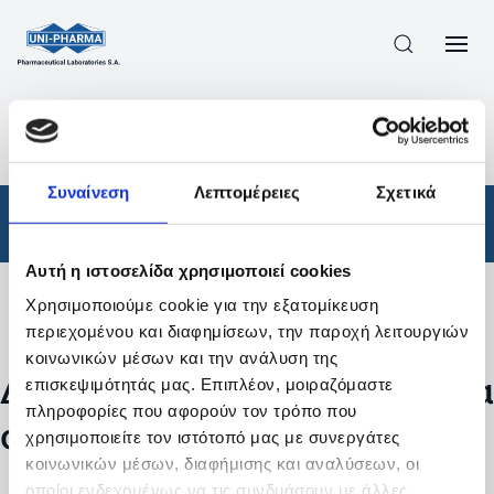
ΠΡΟΪΟΝΤΑ
/
ΦΆΡΜΑΚΑ
/
ΣΥΝΤΑΓΟΓΡΑΦΟΎΜΕΝΑ
/
ΑΠΟΤΕΛΕΣΜΑΤΑ ΑΝΑΖΗΤΗΣΗΣ
Συναίνεση
Λεπτομέρειες
Σχετικά
Φάρμακα
/
Συνταγογραφούμενα
Αυτή η ιστοσελίδα χρησιμοποιεί cookies
Χρησιμοποιούμε cookie για την εξατομίκευση
Φίλτρα
περιεχομένου και διαφημίσεων, την παροχή λειτουργιών
κοινωνικών μέσων και την ανάλυση της
Δεν βρέθηκαν προϊόντα με τα
επισκεψιμότητάς μας. Επιπλέον, μοιραζόμαστε
πληροφορίες που αφορούν τον τρόπο που
συγκεκριμένα φίλτρα
χρησιμοποιείτε τον ιστότοπό μας με συνεργάτες
κοινωνικών μέσων, διαφήμισης και αναλύσεων, οι
οποίοι ενδεχομένως να τις συνδυάσουν με άλλες