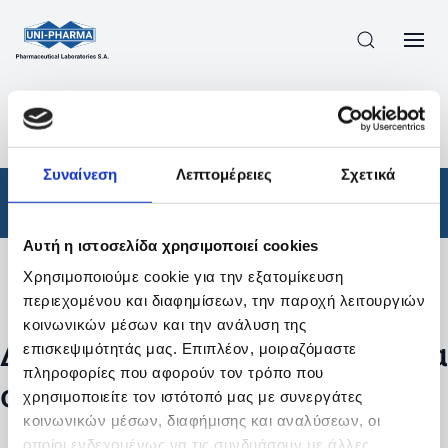
ΠΡΟΪΟΝΤΑ
/
ΦΆΡΜΑΚΑ
/
ΣΥΝΤΑΓΟΓΡΑΦΟΎΜΕΝΑ
/
ΑΠΟΤΕΛΕΣΜΑΤΑ ΑΝΑΖΗΤΗΣΗΣ
Συναίνεση
Λεπτομέρειες
Σχετικά
Φάρμακα
/
Συνταγογραφούμενα
Αυτή η ιστοσελίδα χρησιμοποιεί cookies
Χρησιμοποιούμε cookie για την εξατομίκευση
Φίλτρα
περιεχομένου και διαφημίσεων, την παροχή λειτουργιών
κοινωνικών μέσων και την ανάλυση της
Δεν βρέθηκαν προϊόντα με τα
επισκεψιμότητάς μας. Επιπλέον, μοιραζόμαστε
πληροφορίες που αφορούν τον τρόπο που
συγκεκριμένα φίλτρα
χρησιμοποιείτε τον ιστότοπό μας με συνεργάτες
κοινωνικών μέσων, διαφήμισης και αναλύσεων, οι
οποίοι ενδεχομένως να τις συνδυάσουν με άλλες