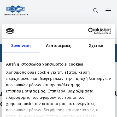
ΠΡΟΪΟΝΤΑ
/
ΦΆΡΜΑΚΑ
/
ΣΥΝΤΑΓΟΓΡΑΦΟΎΜΕΝΑ
/
ΑΠΟΤΕΛΕΣΜΑΤΑ ΑΝΑΖΗΤΗΣΗΣ
Συναίνεση
Λεπτομέρειες
Σχετικά
Φάρμακα
/
Συνταγογραφούμενα
Αυτή η ιστοσελίδα χρησιμοποιεί cookies
Χρησιμοποιούμε cookie για την εξατομίκευση
Φίλτρα
περιεχομένου και διαφημίσεων, την παροχή λειτουργιών
κοινωνικών μέσων και την ανάλυση της
Δεν βρέθηκαν προϊόντα με τα
επισκεψιμότητάς μας. Επιπλέον, μοιραζόμαστε
πληροφορίες που αφορούν τον τρόπο που
συγκεκριμένα φίλτρα
χρησιμοποιείτε τον ιστότοπό μας με συνεργάτες
κοινωνικών μέσων, διαφήμισης και αναλύσεων, οι
οποίοι ενδεχομένως να τις συνδυάσουν με άλλες