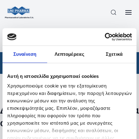
ΠΡΟΪΟΝΤΑ
/
ΦΆΡΜΑΚΑ
/
ΣΥΝΤΑΓΟΓΡΑΦΟΎΜΕΝΑ
/
ΑΠΟΤΕΛΕΣΜΑΤΑ ΑΝΑΖΗΤΗΣΗΣ
Συναίνεση
Λεπτομέρειες
Σχετικά
Φάρμακα
/
Συνταγογραφούμενα
Αυτή η ιστοσελίδα χρησιμοποιεί cookies
Χρησιμοποιούμε cookie για την εξατομίκευση
Φίλτρα
περιεχομένου και διαφημίσεων, την παροχή λειτουργιών
κοινωνικών μέσων και την ανάλυση της
Δεν βρέθηκαν προϊόντα με τα
επισκεψιμότητάς μας. Επιπλέον, μοιραζόμαστε
πληροφορίες που αφορούν τον τρόπο που
συγκεκριμένα φίλτρα
χρησιμοποιείτε τον ιστότοπό μας με συνεργάτες
κοινωνικών μέσων, διαφήμισης και αναλύσεων, οι
οποίοι ενδεχομένως να τις συνδυάσουν με άλλες